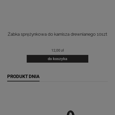
Żabka sprężynkowa do karnisza drewnianego 10szt
G
12,00 zł
do koszyka
PRODUKT DNIA