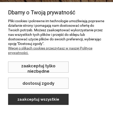
Dbamy o Twoją prywatność
NEWSLETTER
Pliki cookies i pokrewne im technologie umożliwiają poprawne
działanie strony i pomagają nam dostosować ofertę do
Podaj swój adres e-mail, jeżeli chcesz otrzymywać informacje
Twoich potrzeb. Możesz zaakceptować wykorzystanie przez
o nowościach i promocjach.
nas wszystkich tych plików i przejść do sklepu lub
dostosować użycie plików do swoich preferencji, wybierając
opcję "Dostosuj zgody".
Więcej o plikach cookies przeczytasz w naszej Polityce
zapisz się
prywatności.
Twoje dane będą przetwarzane zgodnie z naszą
polityką
prywatności
zaakceptuj tylko
niezbędne
dostosuj zgody
zaakceptuj wszystkie
INFORMACJE