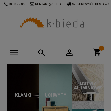
18 33 72 868
KONTAKT@KBIEDA.PL
SZEROKI WYBÓR DOSTAWY
LISTWY
ALUMINIOWE
KLAMKI
UCHWYTY