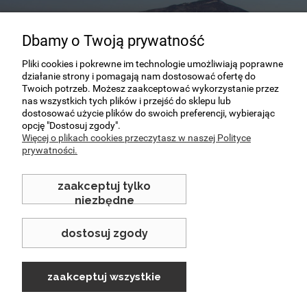
Dbamy o Twoją prywatność
Pliki cookies i pokrewne im technologie umożliwiają poprawne
Dla dociekliwych
działanie strony i pomagają nam dostosować ofertę do
Twoich potrzeb. Możesz zaakceptować wykorzystanie przez
Nasza firma nie istnieje od dziś! Mamy wiele
nas wszystkich tych plików i przejść do sklepu lub
dostosować użycie plików do swoich preferencji, wybierając
lat doświadczenia
opcję "Dostosuj zgody".
Więcej o plikach cookies przeczytasz w naszej Polityce
prywatności.
sprawdzam
zaakceptuj tylko
niezbędne
dostosuj zgody
zaakceptuj wszystkie
Sklep internetowy Shoper.pl