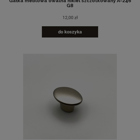
Gałka meblowa owalna nikiel szczotkowany A-246
G8
12,00 zł
do koszyka