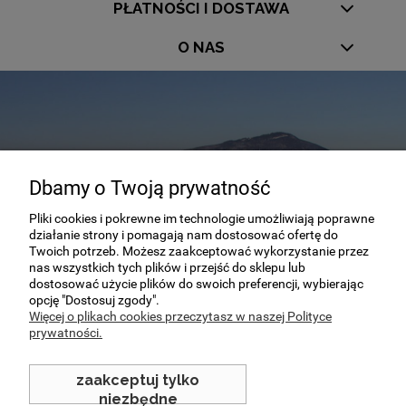
PŁATNOŚCI I DOSTAWA
O NAS
Dbamy o Twoją prywatność
Pliki cookies i pokrewne im technologie umożliwiają poprawne
Dla dociekliwych
działanie strony i pomagają nam dostosować ofertę do
Twoich potrzeb. Możesz zaakceptować wykorzystanie przez
Nasza firma nie istnieje od dziś! Mamy wiele
nas wszystkich tych plików i przejść do sklepu lub
dostosować użycie plików do swoich preferencji, wybierając
lat doświadczenia
opcję "Dostosuj zgody".
Więcej o plikach cookies przeczytasz w naszej Polityce
prywatności.
sprawdzam
zaakceptuj tylko
niezbędne